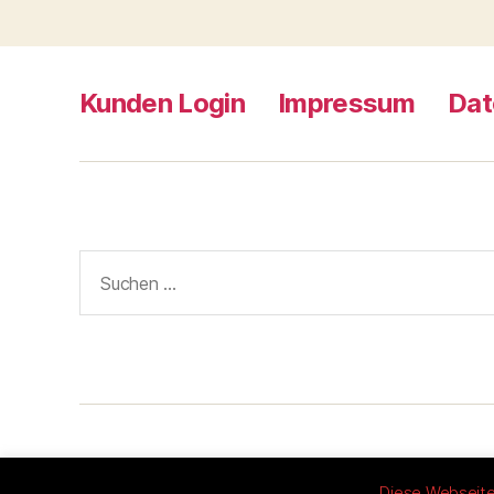
Kunden Login
Impressum
Dat
Suche
nach:
© 2026
Prüfmittelüberwachung Räumschüs
Diese Webseite 